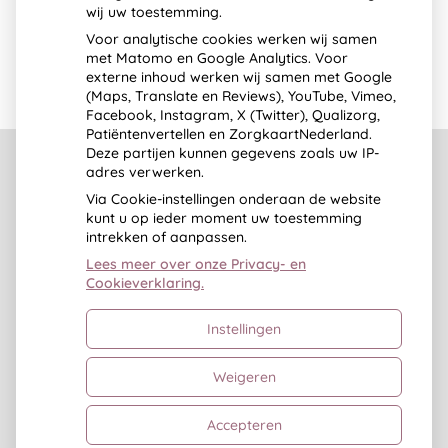
wij uw toestemming.
Voor analytische cookies werken wij samen
Frank van Gulik –
met Matomo en Google Analytics. Voor
Psychosomatisch
externe inhoud werken wij samen met Google
Fysiotherapeut
(Maps, Translate en Reviews), YouTube, Vimeo,
Facebook, Instagram, X (Twitter), Qualizorg,
Patiëntenvertellen en ZorgkaartNederland.
Deze partijen kunnen gegevens zoals uw IP-
adres verwerken.
Via Cookie-instellingen onderaan de website
kunt u op ieder moment uw toestemming
intrekken of aanpassen.
Lees meer over onze Privacy- en
Cookieverklaring.
Uw Zorg Online
|
Beheer
ontwerp:
Studio Janine Terlouw
Instellingen
Bezoek
Bezoek
onze
onze
Weigeren
facebook
Instagram
pagina
pagina
Privacy verklaring
|
Cookie-instellingen
|
Voorwaarden
Accepteren