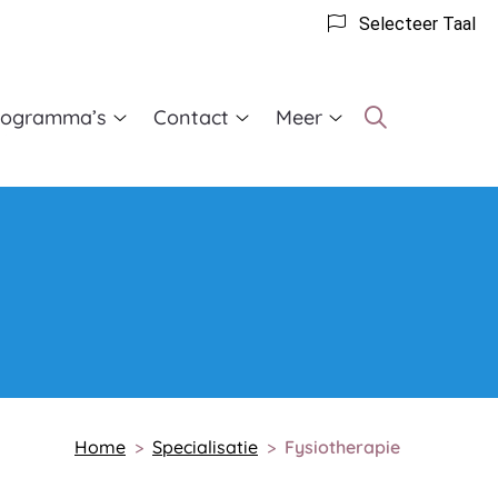
Selecteer Taal
rogramma’s
Contact
Meer
Beweegprogramma’s
Contact
Meer
submenu
submenu
submenu
Home
Specialisatie
Fysiotherapie