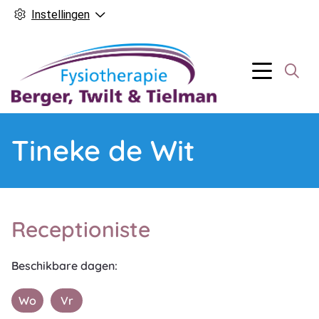
Instellingen
Hoofd
Menu
Tineke de Wit
Receptioniste
Beschikbare dagen:
Wo
Vr
Woensdag
Vrijdag